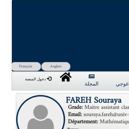
Français
Anglais
دخول المنصة
داغوجي
المجلة
FAREH Souraya
Grade:
Maitre assistant cla
Email:
souraya.fareh@univ-s
Département:
Mathématiqu