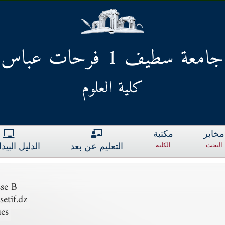
جامعة سطيف 1 فرحات عباس
كلية العلوم
مخابر
مكتبة
البحث
الكلية
التعليم عن بعد
الدليل البي
sse B
etif.dz
es