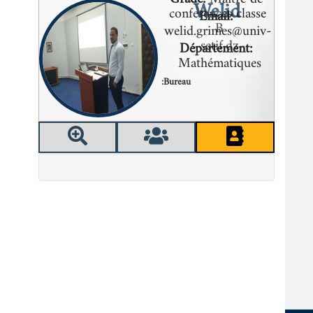
Welid
conferences classe
Email:
B
welid.grimes@univ-
setif.dz
Département:
Mathématiques
Bureau: