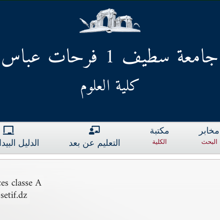
جامعة سطيف 1 فرحات عباس
كلية العلوم
مخابر
مكتبة
البحث
الكلية
التعليم عن بعد
الدليل البي
es classe A
etif.dz